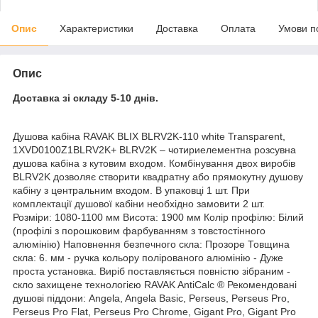
Опис
Характеристики
Доставка
Оплата
Умови п
Опис
Доставка зі складу 5-10 днів.
Душова кабіна RAVAK BLIX BLRV2K-110 white Transparent,
1XVD0100Z1BLRV2K+ BLRV2K – чотириелементна розсувна
душова кабіна з кутовим входом. Комбінування двох виробів
BLRV2K дозволяє створити квадратну або прямокутну душову
кабіну з центральним входом. В упаковці 1 шт. При
комплектації душової кабіни необхідно замовити 2 шт.
Розміри: 1080-1100 мм Висота: 1900 мм Колір профілю: Білий
(профілі з порошковим фарбуванням з товстостінного
алюмінію) Наповнення безпечного скла: Прозоре Товщина
скла: 6. мм - ручка кольору полірованого алюмінію - Дуже
проста установка. Виріб поставляється повністю зібраним -
скло захищене технологією RAVAK AntiCalc ® Рекомендовані
душові піддони: Angela, Angela Basic, Perseus, Perseus Pro,
Perseus Pro Flat, Perseus Pro Chrome, Gigant Pro, Gigant Pro