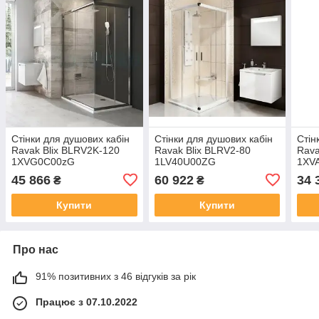
Стінки для душових кабін
Стінки для душових кабін
Стін
Ravak Blix BLRV2K-120
Ravak Blix BLRV2-80
Rava
1XVG0C00zG
1LV40U00ZG
1XV
45 866
60 922
34 
₴
₴
Купити
Купити
Про нас
91% позитивних з 46 відгуків за рік
Працює з 07.10.2022