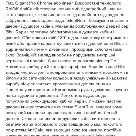
Flat, Gigant Pro Chrome або linear. Використані технології:
RAVAK AntiCalc® створює невидимий гідрофобний шар на
склі. покриття, яке захищає скло від постійного відкладення
забруднень і відкладень води. SilentRun - безшумне ковзання
дверей і душової кабіни. Механізм розблокування дверей серії
Blix і Rapier полегшує обслуговування душової кабіни і
дверей. Обертаючи виріб 180° під час монтажу ви отримаєте
лівий або правий варіант душових кабін і дверей серії Blix, які
відрізняються легким дизайном і прозорими склопакетами
скло. Зовнішній вигляд виробу не порушують внутрішні
вертикальні профілі. Додатковою перевагою цієї серії є
можливість вибору з 3 кольорів профілю. Вироби з серії Blix
традиційно доступні з полірованим алюмінієвим профілем і в
білому або сатиновому кольорі, в якому унікальний характер
виробу підкреслюється хромованими доповненнями.
Приємна у використанні Ергономічна ручка дозволяє зручно і
легко відкривати дверцята. Його стиль відсилає до
популярних ручок душової кабіни Rapier. У нижній частині
дверей використовується система SilentRun, завдяки чому
розсувний механізм працює дуже тихо і надійно. Легкий
догляд. Скляне наповнення душових кабін виготовлено з
безпечного загартованого скла товщиною 6 мм, покритого
покриттям AntiCalc, яке захищає скло від накипу. постійне
відкладення водяного накипу та відкладень*. Механізм