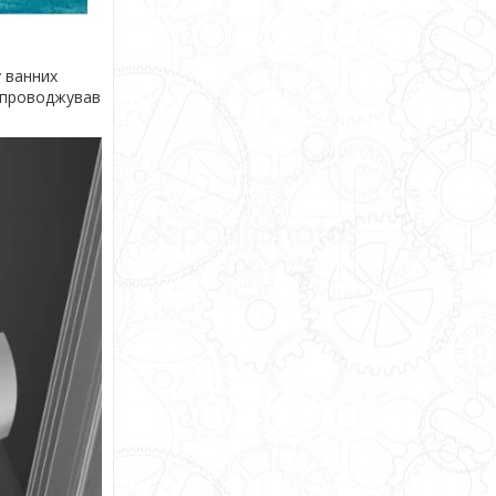
у ванних
супроводжував