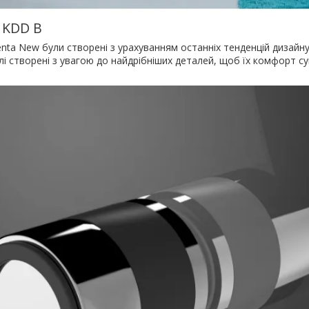
 KDD B
uenta New були створені з урахуванням останніх тенденцій дизайн
елі створені з увагою до найдрібніших деталей, щоб їх комфорт 