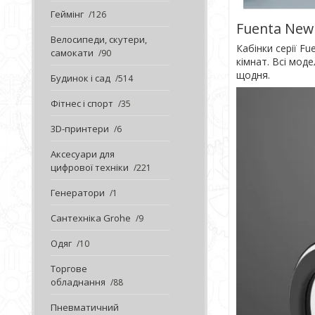
Геймінг
126
Fuenta New
Велосипеди, скутери,
Кабінки серії F
самокати
90
кімнат. Всі мод
щодня.
Будинок і сад
514
Фітнес і спорт
35
3D-принтери
6
Аксесуари для
цифрової техніки
221
Генератори
1
Сантехніка Grohe
9
Одяг
10
Торгове
обладнання
88
Пневматичний