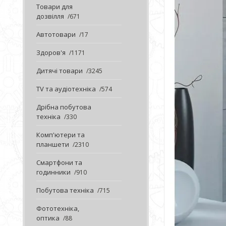
Товари для
дозвілля
671
Автотовари
17
Здоров'я
1171
Дитячі товари
3245
TV та аудіотехніка
574
Дрібна побутова
техніка
330
Комп'ютери та
планшети
2310
Смартфони та
годинники
910
Побутова техніка
715
Фототехніка,
оптика
88