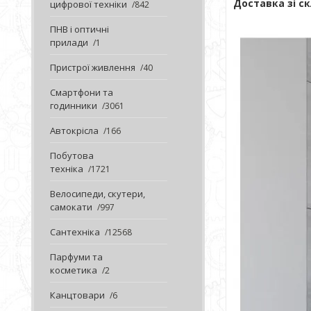
Доставка зі ск
цифрової техніки
842
ПНВ і оптичні
прилади
1
Пристрої живлення
40
Смартфони та
годинники
3061
Автокрісла
166
Побутова
техніка
1721
Велосипеди, скутери,
самокати
997
Сантехніка
12568
Парфуми та
косметика
2
Канцтовари
6