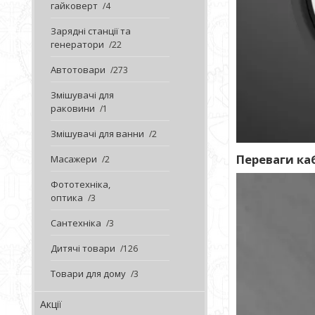
гайковерт
4
Зарядні станції та
генератори
22
Автотовари
273
Змішувачі для
раковини
1
Змішувачі для ванни
2
Переваги ка
Масажери
2
Фототехніка,
оптика
3
Сантехніка
3
Дитячі товари
126
Товари для дому
3
Акції