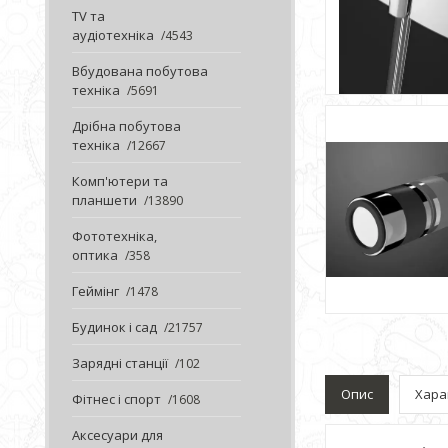
TV та
аудіотехніка
4543
Вбудована побутова
техніка
5691
Дрібна побутова
техніка
12667
Комп'ютери та
планшети
13890
Фототехніка,
оптика
358
Геймінг
1478
Будинок і сад
21757
Зарядні станції
102
Опис
Хара
Фітнес і спорт
1608
Аксесуари для