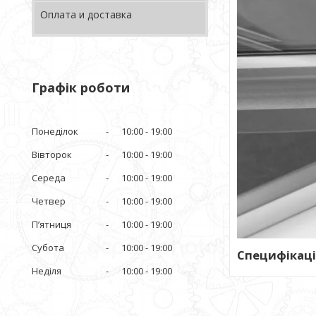
Оплата и доставка
Графік роботи
Понеділок
10:00
19:00
Вівторок
10:00
19:00
Середа
10:00
19:00
Четвер
10:00
19:00
Пʼятниця
10:00
19:00
Субота
10:00
19:00
Специфікаці
Неділя
10:00
19:00