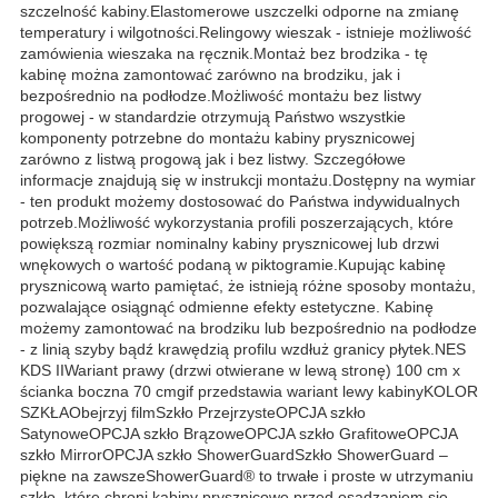
szczelność kabiny.Elastomerowe uszczelki odporne na zmianę
temperatury i wilgotności.Relingowy wieszak - istnieje możliwość
zamówienia wieszaka na ręcznik.Montaż bez brodzika - tę
kabinę można zamontować zarówno na brodziku, jak i
bezpośrednio na podłodze.Możliwość montażu bez listwy
progowej - w standardzie otrzymują Państwo wszystkie
komponenty potrzebne do montażu kabiny prysznicowej
zarówno z listwą progową jak i bez listwy. Szczegółowe
informacje znajdują się w instrukcji montażu.Dostępny na wymiar
- ten produkt możemy dostosować do Państwa indywidualnych
potrzeb.Możliwość wykorzystania profili poszerzających, które
powiększą rozmiar nominalny kabiny prysznicowej lub drzwi
wnękowych o wartość podaną w piktogramie.Kupując kabinę
prysznicową warto pamiętać, że istnieją różne sposoby montażu,
pozwalające osiągnąć odmienne efekty estetyczne. Kabinę
możemy zamontować na brodziku lub bezpośrednio na podłodze
- z linią szyby bądź krawędzią profilu wzdłuż granicy płytek.NES
KDS IIWariant prawy (drzwi otwierane w lewą stronę) 100 cm x
ścianka boczna 70 cmgif przedstawia wariant lewy kabinyKOLOR
SZKŁAObejrzyj filmSzkło PrzejrzysteOPCJA szkło
SatynoweOPCJA szkło BrązoweOPCJA szkło GrafitoweOPCJA
szkło MirrorOPCJA szkło ShowerGuardSzkło ShowerGuard –
piękne na zawszeShowerGuard® to trwałe i proste w utrzymaniu
szkło, które chroni kabiny prysznicowe przed osadzaniem się