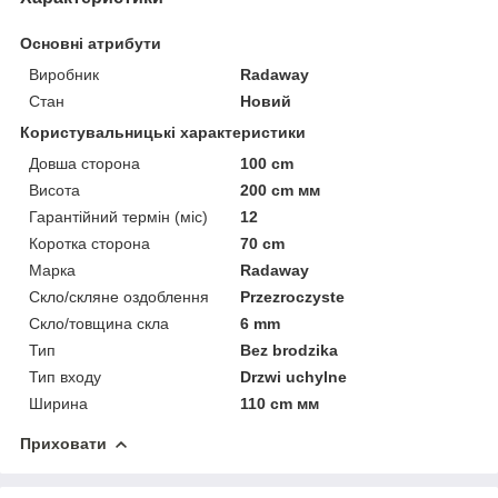
Основні атрибути
Виробник
Radaway
Стан
Новий
Користувальницькі характеристики
Довша сторона
100 cm
Висота
200 cm мм
Гарантійний термін (міс)
12
Коротка сторона
70 cm
Марка
Radaway
Скло/скляне оздоблення
Przezroczyste
Скло/товщина скла
6 mm
Тип
Bez brodzika
Тип входу
Drzwi uchylne
Ширина
110 cm мм
Приховати