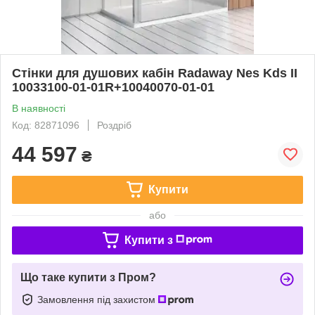
Стінки для душових кабін Radaway Nes Kds II
10033100-01-01R+10040070-01-01
В наявності
Код: 82871096
Роздріб
44 597
₴
Купити
або
Купити з
Що таке купити з Пром?
Замовлення під захистом