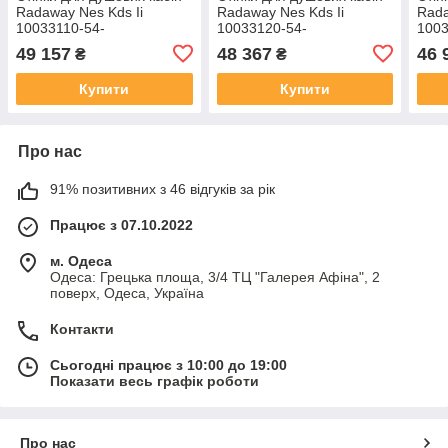
Radaway Nes Kds Ii
Radaway Nes Kds Ii
Rada
10033110-54-
10033120-54-
1003
01R+10040090-54-01
01L+10040070-54-01
01R
49 157
48 367
46 
₴
₴
Купити
Купити
Про нас
91% позитивних з 46 відгуків за рік
Працює з 07.10.2022
м. Одеса
Одеса: Грецька площа, 3/4 ТЦ "Галерея Афіна", 2
поверх, Одеса, Україна
Контакти
Сьогодні працює з 10:00 до 19:00
Показати весь графік роботи
Про нас