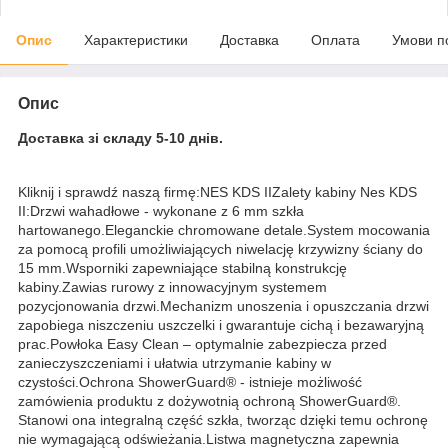
Опис
Характеристики
Доставка
Оплата
Умови п
Опис
Доставка зі складу 5-10 днів.
Kliknij i sprawdź naszą firmę:NES KDS IIZalety kabiny Nes KDS
II:Drzwi wahadłowe - wykonane z 6 mm szkła
hartowanego.Eleganckie chromowane detale.System mocowania
za pomocą profili umożliwiających niwelację krzywizny ściany do
15 mm.Wsporniki zapewniające stabilną konstrukcję
kabiny.Zawias rurowy z innowacyjnym systemem
pozycjonowania drzwi.Mechanizm unoszenia i opuszczania drzwi
zapobiega niszczeniu uszczelki i gwarantuje cichą i bezawaryjną
prac.Powłoka Easy Clean – optymalnie zabezpiecza przed
zanieczyszczeniami i ułatwia utrzymanie kabiny w
czystości.Ochrona ShowerGuard® - istnieje możliwość
zamówienia produktu z dożywotnią ochroną ShowerGuard®.
Stanowi ona integralną część szkła, tworząc dzięki temu ochronę
nie wymagającą odświeżania.Listwa magnetyczna zapewnia