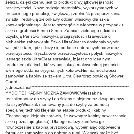
żelaza, dzięki czemu jest to produkt o wyjątkowej jasności i
przejrzystości. Nowe rodzaje materiałów, wykorzystanych w
procesie jego produkcji, zwiększają zdolność przepuszczania
światła i redukują zielonkawy odcień właściwy dla szkła
konwencjonalnego. Jest to szczególnie widoczne w przypadku
szkła o grubości 6 mm i 8 mm. Zamiast zielonego odcienia
uzyskują Państwo niezwykłą przejrzystość i krawędzie o
niebieskim zabarwieniu.Szkło UltraClear to doskonały wybór
wszędzie tam, gdzie liczy się oddanie naturalnych barw oraz
przejrzystości. Kryształowa przezroczystość i połysk niezwykle
jasnego szkła UltraClear sprawiają, iż jest ono idealnym
produktem dla tych, którzy poszukują maksymalnej jasności i
wiernego oddania oryginalnych kolorów.Nie ma możliwości
zamówienia kabiny ze szkłem Ultra Clearoraz powłoką Shower
Guard
jednocześnie!*****************************************************************
****DO TEJ KABINY MOŻNA ZAMÓWIĆWieszak na
ręcznikmontaż do szyby i do ściany stałejmontaż dwupunktowy
do szybyWieszak montowany jest do szyby za pomocą
specjalnej techniki klejenia na etapie produkcji kabiny
(Technologia klejenia sprawia, że wewnątrz kabiny powierzchnia
szkła pozostaje gładka). Dlatego należy zamówić go
równocześnie z kabiną prysznicową, wypełniając odpowiedni
formularz zamówienia do pobrania tutaj :Wieszak może być