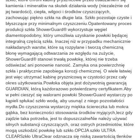
kamienia i minerałów na skutek działania wody (niezależnie od
jej twardości), ciepła, wilgoci i środków czyszczących,
zachowując piękno szkła na długie lata. Szkło pozostaje czyste i
błyszczące przy minimalnym czyszczeniu.Opatentowany proces
produkcji szkła ShowerGuard® wykorzystuje węgiel
diamentopodobny, który umożliwia uzyskanie powłoki będącej
integralną częścią szkła. Inaczej niż w przypadku mechanicznie
nakładanych warstw, które są rozpylane i tworzą chemiczną
błonę wymagającą odtwarzania ze względu na zużycie,
ShowerGuard® stanowi trwałą powłokę, której nie trzeba
odświeżać ani ponownie nanosić. Zamyka ona powierzchnię
szkła i praktycznie zapobiega korozji chemicznej. O wiele łatwiej
jest więc utrzymać kabinę prysznicową w czystości przez cały
okres użytkowania.Powłoka objęta jest dożywotnią gwarancją
GUARDIAN, którą każdorazowo potwierdzamy certyfikatem.Aby
w pełni cieszyć się walorami powłoki ShowerGuard wystarczy po
kąpieli spłukać szkło wodą, aby usunąć z niego pozostałości
mydła.Do czyszczenia wystarczy miękka ściereczka lub mokra
gąbka, bez konieczności stosowania środków myjących,lecz gdy
zajdzie taka potrzeba, jest to dopuszczalneNie należy używać
silnych substancji czyszczących, oraz ostrych przedmiotów, które
mogą uszkodzić powłokę lub szkło.OPCJA szkło ULTRA
CLEARSzkło UltraClear odznacza się niską zawartością tlenków