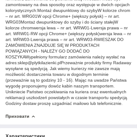
zamontowany na dwa sposoby oraz występuje w dwóch opcjach
kolorystycznych:Montaż dwupunktowy do szybyW kolorze chrom
– nr art. WRG01W opcji Chrome+ (większy połysk) – nr art.
WRG03Montaż dwupunktowy do szyby i do ściany stałejW
kolorze chromwersja lewa – nr art. WRW01-Lwersja prawa – nr
art. WRW01-RW opcji Chrome+ (większy połysk)wersja lewa – nr
art. WRW03-Lwersja prawa – nr art. WRW03-RWIESZAK DO
ZAMÓWIENIA ZNAJDUJE SIĘ W PRODUKTACH
POWIĄZANYCH - NALEŻY GO DODAĆ DO
KOSZYKAWypełniony formularz zamówienia należy wysłać na
adres:sklep@plytkilazienki.plPrzeważnie produkty firmy Radaway
wysyłane są spedycją. Jak wiemy kurierzy nie zawsze mają
możliwość dostarczenia towaru w dogodnym terminie
(przeważnie są to godziny 10 - 16). Mając na uwadze Państwa
wygodę proponujemy dowóz kabin naszym transportem.
Unikniecie Państwo oczekiwania na kuriera oraz ewentualnych
reklamacji uszkodzeń powstałych w czasie transportu spedycją.
Godziny dostaw proszę uzgadniać mailowo lub telefonicznie.
Приховати
Характеристики