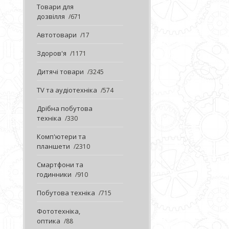
Товари для
дозвілля
671
Автотовари
17
Здоров'я
1171
Дитячі товари
3245
TV та аудіотехніка
574
Дрібна побутова
техніка
330
Комп'ютери та
планшети
2310
Смартфони та
годинники
910
Побутова техніка
715
Фототехніка,
оптика
88