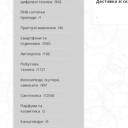
Доставка зі ск
цифрової техніки
842
ПНВ і оптичні
-
прилади
1
Пристрої живлення
40
Смартфони та
годинники
3061
Автокрісла
166
Побутова
техніка
1721
Велосипеди, скутери,
самокати
997
Сантехніка
12568
Парфуми та
косметика
2
Канцтовари
6