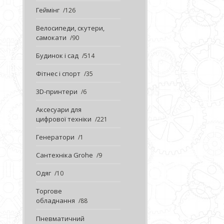
Геймінг
126
Велосипеди, скутери,
самокати
90
Будинок і сад
514
Фітнес і спорт
35
3D-принтери
6
Аксесуари для
цифрової техніки
221
Генератори
1
Сантехніка Grohe
9
Одяг
10
Торгове
обладнання
88
Пневматичний