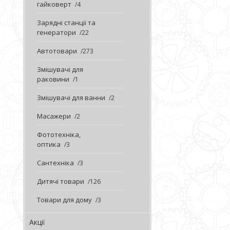
гайковерт
4
Зарядні станції та
генератори
22
Автотовари
273
Змішувачі для
раковини
1
Змішувачі для ванни
2
Масажери
2
Фототехніка,
оптика
3
Сантехніка
3
Дитячі товари
126
Товари для дому
3
Акції