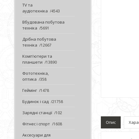
TV та
аудіотехніка
4543
Вбудована побутова
техніка
5691
Дрібна побутова
техніка
12667
Комп'ютери та
планшети
13890
Фототехніка,
оптика
358
Геймінг
1478
Будинок і сад
21758
Зарядні станції
102
Опис
Хара
Фітнес і спорт
1608
Аксесуари для