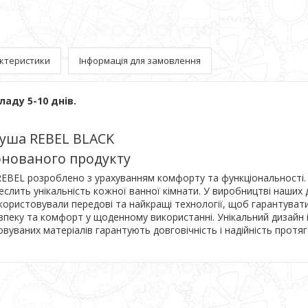
ктеристики
Інформація для замовлення
ладу 5-10 днів.
душа REBEL BLACK
нованого продукту
REBEL розроблено з урахуванням комфорту та функціональності.
еслить унікальність кожної ванної кімнати. У виробництві наших
икористовували передові та найкращі технології, щоб гарантуват
пеку та комфорт у щоденному використанні. Унікальний дизайн 
овуваних матеріалів гарантують довговічність і надійність протя