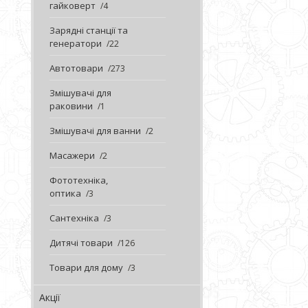
гайковерт
4
Зарядні станції та
генератори
22
Автотовари
273
Змішувачі для
раковини
1
Змішувачі для ванни
2
Масажери
2
Фототехніка,
оптика
3
Сантехніка
3
Дитячі товари
126
Товари для дому
3
Акції