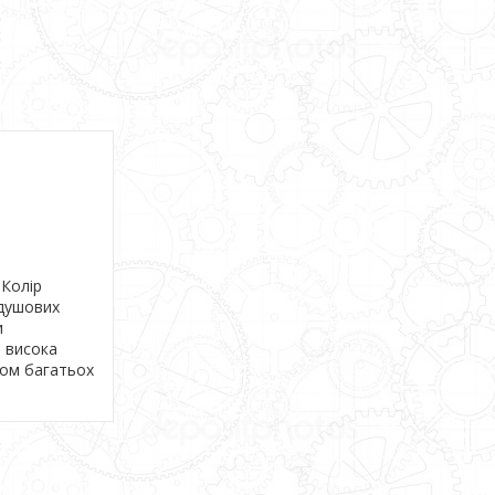
 Колір
 душових
и
і висока
гом багатьох