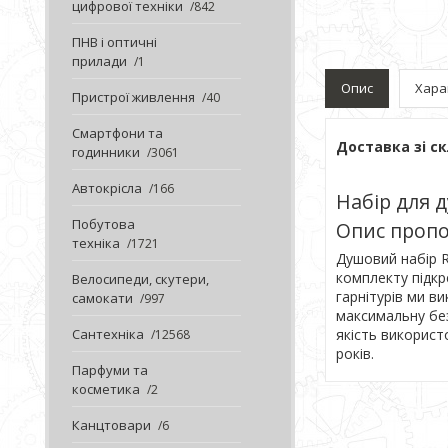
цифрової техніки
842
ПНВ і оптичні
прилади
1
Опис
Хара
Пристрої живлення
40
Смартфони та
Доставка зі ск
годинники
3061
Автокрісла
166
Набір для 
Побутова
Опис пропо
техніка
1721
Душовий набір 
комплекту підкр
Велосипеди, скутери,
гарнітурів ми в
самокати
997
максимальну без
якість використ
Сантехніка
12568
років.
Парфуми та
косметика
2
Канцтовари
6