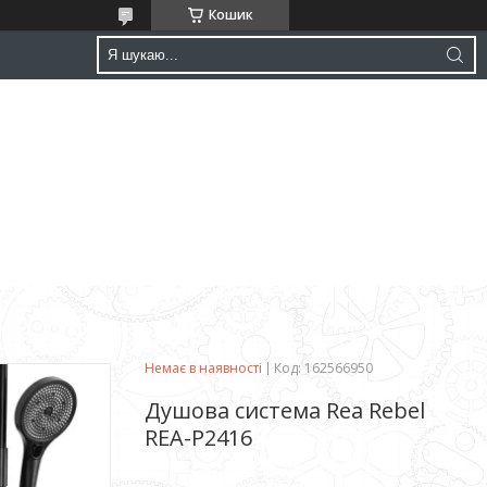
Кошик
Немає в наявності
Код:
162566950
Душова система Rea Rebel
REA-P2416