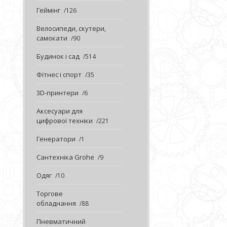
Геймінг
126
Велосипеди, скутери,
самокати
90
Будинок і сад
514
Фітнес і спорт
35
3D-принтери
6
Аксесуари для
цифрової техніки
221
Генератори
1
Сантехніка Grohe
9
Одяг
10
Торгове
обладнання
88
Пневматичний