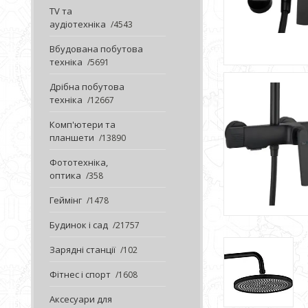
TV та
аудіотехніка
4543
Вбудована побутова
техніка
5691
Дрібна побутова
техніка
12667
Комп'ютери та
планшети
13890
Фототехніка,
оптика
358
Геймінг
1478
Будинок і сад
21757
Зарядні станції
102
Фітнес і спорт
1608
Аксесуари для