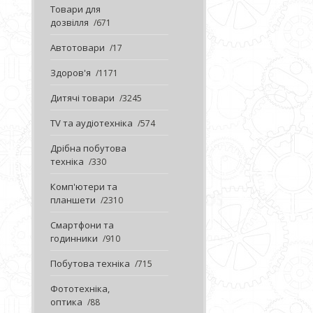
Товари для
дозвілля
671
Автотовари
17
Здоров'я
1171
Дитячі товари
3245
TV та аудіотехніка
574
Дрібна побутова
техніка
330
Комп'ютери та
планшети
2310
Смартфони та
годинники
910
Побутова техніка
715
Фототехніка,
оптика
88