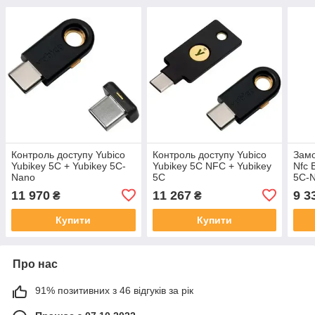
Контроль доступу Yubico
Контроль доступу Yubico
Замо
Yubikey 5C + Yubikey 5C-
Yubikey 5C NFC + Yubikey
Nfc 
Nano
5C
5C-
11 970
11 267
9 3
₴
₴
Купити
Купити
Про нас
91% позитивних з 46 відгуків за рік