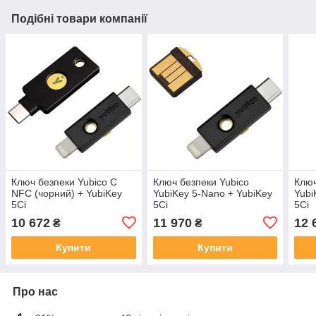
Подібні товари компанії
Ключ безпеки Yubico C
Ключ безпеки Yubico
Ключ
NFC (чорний) + YubiKey
YubiKey 5‑Nano + YubiKey
Yubi
5Ci
5Ci
5Ci
10 672
11 970
12 
₴
₴
Купити
Купити
Про нас