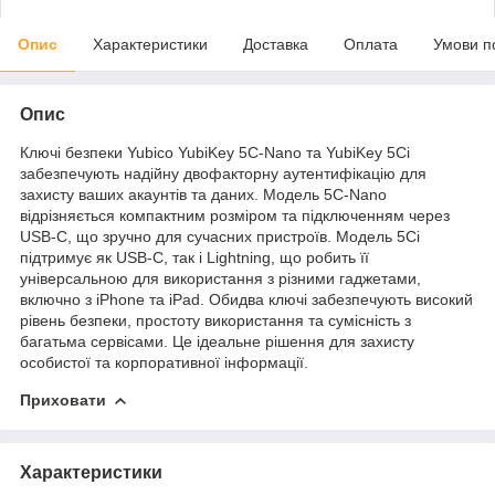
Опис
Характеристики
Доставка
Оплата
Умови п
Опис
Ключі безпеки Yubico YubiKey 5C‑Nano та YubiKey 5Ci
забезпечують надійну двофакторну аутентифікацію для
захисту ваших акаунтів та даних. Модель 5C‑Nano
відрізняється компактним розміром та підключенням через
USB-C, що зручно для сучасних пристроїв. Модель 5Ci
підтримує як USB-C, так і Lightning, що робить її
універсальною для використання з різними гаджетами,
включно з iPhone та iPad. Обидва ключі забезпечують високий
рівень безпеки, простоту використання та сумісність з
багатьма сервісами. Це ідеальне рішення для захисту
особистої та корпоративної інформації.
Приховати
Характеристики