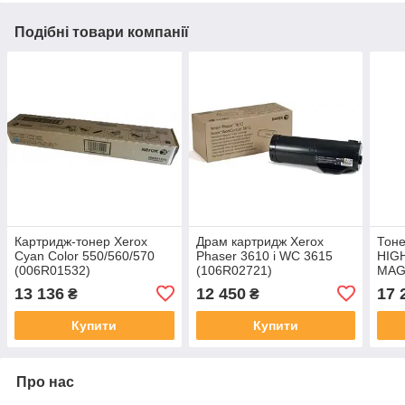
Подібні товари компанії
Картридж-тонер Xerox
Драм картридж Xerox
Тоне
Cyan Color 550/560/570
Phaser 3610 i WC 3615
HIG
(006R01532)
(106R02721)
MAG
13 136
12 450
17 
₴
₴
Купити
Купити
Про нас