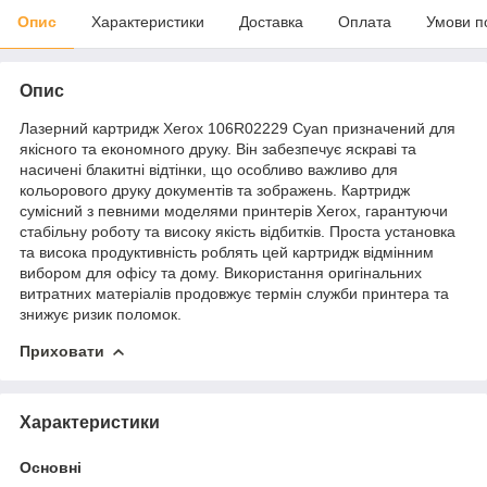
Опис
Характеристики
Доставка
Оплата
Умови п
Опис
Лазерний картридж Xerox 106R02229 Cyan призначений для
якісного та економного друку. Він забезпечує яскраві та
насичені блакитні відтінки, що особливо важливо для
кольорового друку документів та зображень. Картридж
сумісний з певними моделями принтерів Xerox, гарантуючи
стабільну роботу та високу якість відбитків. Проста установка
та висока продуктивність роблять цей картридж відмінним
вибором для офісу та дому. Використання оригінальних
витратних матеріалів продовжує термін служби принтера та
знижує ризик поломок.
Приховати
Характеристики
Основні