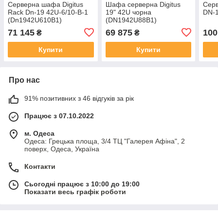
Серверна шафа Digitus
Шафа серверна Digitus
Серв
Rack Dn-19 42U-6/10-B-1
19" 42U чорна
DN-1
(Dn1942U610B1)
(DN1942U88B1)
71 145
69 875
100
₴
₴
Купити
Купити
Про нас
91% позитивних з 46 відгуків за рік
Працює з 07.10.2022
м. Одеса
Одеса: Грецька площа, 3/4 ТЦ "Галерея Афіна", 2
поверх, Одеса, Україна
Контакти
Сьогодні працює з 10:00 до 19:00
Показати весь графік роботи