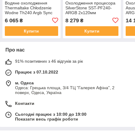
Водяне охолодження
Охолодження процесора
Охо
Thermaltake Chłodzenie
SilverStone SST-PF240-
Asus
Wodne Th240 Argb Sync
ARGB 2x120мм
ARG
Aio (Cl-W286-Pl12Sw-A)
(SSTPF240ARGB)
(90
6 065
8 279
14 
₴
₴
(Clw286Pl12Swa)
Купити
Купити
Про нас
91% позитивних з 46 відгуків за рік
Працює з 07.10.2022
м. Одеса
Одеса: Грецька площа, 3/4 ТЦ "Галерея Афіна", 2
поверх, Одеса, Україна
Контакти
Сьогодні працює з 10:00 до 19:00
Показати весь графік роботи