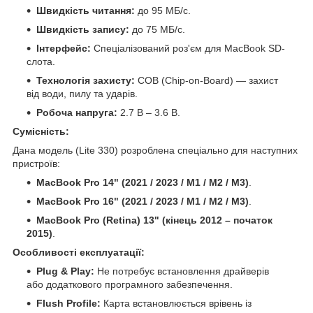
Швидкість читання:
до 95 МБ/с.
Швидкість запису:
до 75 МБ/с.
Інтерфейс:
Спеціалізований роз'єм для MacBook SD-
слота.
Технологія захисту:
COB (Chip-on-Board) — захист
від води, пилу та ударів.
Робоча напруга:
2.7 В – 3.6 В.
Сумісність:
Дана модель (Lite 330) розроблена спеціально для наступних
пристроїв:
MacBook Pro 14" (2021 / 2023 / M1 / M2 / M3)
.
MacBook Pro 16" (2021 / 2023 / M1 / M2 / M3)
.
MacBook Pro (Retina) 13" (кінець 2012 – початок
2015)
.
Особливості експлуатації:
Plug & Play:
Не потребує встановлення драйверів
або додаткового програмного забезпечення.
Flush Profile:
Карта встановлюється врівень із