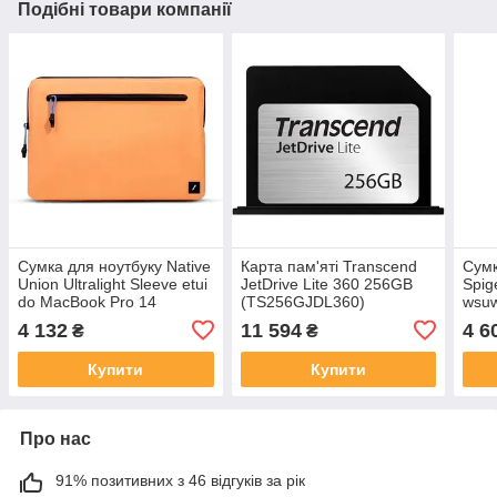
Подібні товари компанії
Сумка для ноутбуку Native
Карта пам'яті Transcend
Сумк
Union Ultralight Sleeve etui
JetDrive Lite 360 256GB
Spig
do MacBook Pro 14
(TS256GJDL360)
wsuw
M3/M2/M1 2024-2021
14 2
4 132
11 594
4 6
₴
₴
(4895200477815)
M3/
Купити
Купити
Про нас
91% позитивних з 46 відгуків за рік