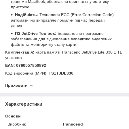
гранями MacBook, зберігаючи оригінальну естетику
пристрою.
Надійність:
Технологія ECC (Error Correction Code)
автоматично виправляє помилки під час передачі
даних.
ПЗ JetDrive Toolbox:
Безкоштовне програмне
забезпечення для відновлення випадково видалених
файлів та моніторингу стану карти.
Комплектація:
карта пам'яті Transcend JetDrive Lite 330 1 ТБ,
упаковка.
EAN: 0760557850892
Kод виробника (MPN):
TS1TJDL330
.
Приховати
Характеристики
Основні
Виробник
Transcend