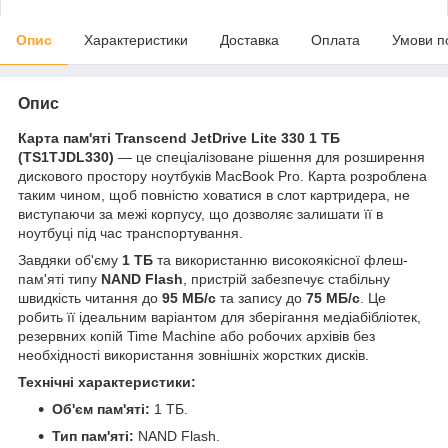
Опис
Характеристики
Доставка
Оплата
Умови п
Опис
Карта пам'яті Transcend JetDrive Lite 330 1 ТБ
(TS1TJDL330)
— це спеціалізоване рішення для розширення
дискового простору ноутбуків MacBook Pro. Карта розроблена
таким чином, щоб повністю ховатися в слот картридера, не
виступаючи за межі корпусу, що дозволяє залишати її в
ноутбуці під час транспортування.
Завдяки об'єму
1 ТБ
та використанню високоякісної флеш-
пам'яті типу
NAND Flash
, пристрій забезпечує стабільну
швидкість читання до
95 МБ/с
та запису до
75 МБ/с
. Це
робить її ідеальним варіантом для зберігання медіабібліотек,
резервних копій Time Machine або робочих архівів без
необхідності використання зовнішніх жорстких дисків.
Технічні характеристики:
Об'єм пам'яті:
1 ТБ.
Тип пам'яті:
NAND Flash.