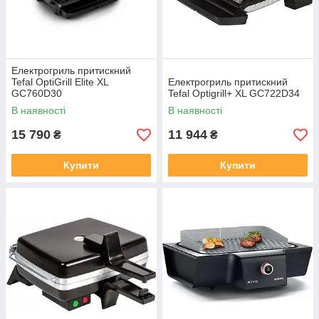
Електрогриль притискний
Tefal OptiGrill Elite XL
Електрогриль притискний
GC760D30
Tefal Optigrill+ XL GC722D34
В наявності
В наявності
15 790
11 944
₴
₴
Купити
Купити