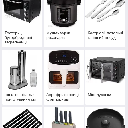
Тостери ,
Мультиварки,
Кастрюлі, пательні
бутербродниці ,
рисоварки
та інший посуд
вафельниці
Інша техніка для
Аерофритюрниці,
Міні-духовки
приготування їжі
фритюрниці