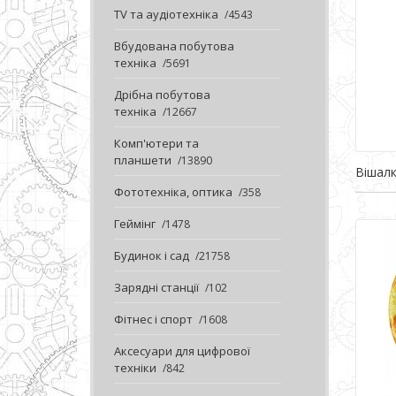
TV та аудіотехніка
4543
Вбудована побутова
техніка
5691
Дрібна побутова
техніка
12667
Комп'ютери та
планшети
13890
Вішал
Фототехніка, оптика
358
Геймінг
1478
Будинок і сад
21758
Зарядні станції
102
Фітнес і спорт
1608
Аксесуари для цифрової
техніки
842