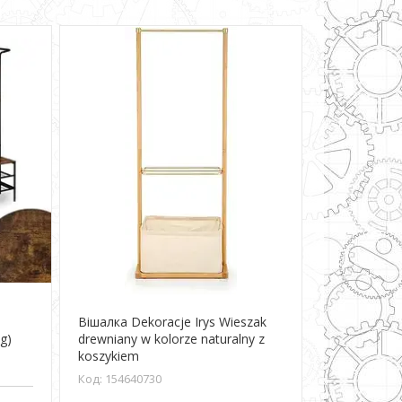
o
Вішалка Dekoracje Irys Wieszak
g)
drewniany w kolorze naturalny z
koszykiem
154640730