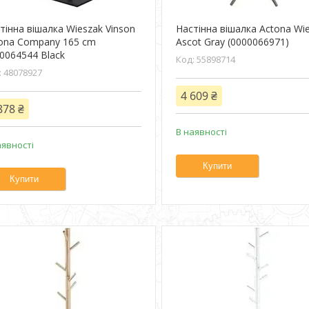
тінна вішалка Wieszak Vinson
Настінна вішалка Actona Wi
ona Company 165 cm
Ascot Gray (0000066971)
0064544 Black
55898714
48078927
4 609 ₴
878 ₴
В наявності
аявності
Купити
Купити