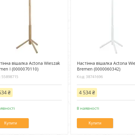
тінна вішалка Actona Wieszak
Настінна вішалка Actona Wi
men I (0000070110)
Bremen (0000060342)
55898715
38741696
534 ₴
4 534 ₴
аявності
В наявності
Купити
Купити