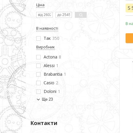
Ціна
5 
В н
В наявності
Так
350
Виробник
Actona
8
Alessi
1
Brabantia
1
Casio
2
Doloni
1
Ще 23
Контакти