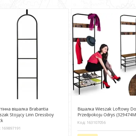
тінна вішалка Brabantia
Вішалка Wieszak Loftowy D
szak Stojący Linn Dressboy
Przedpokoju Odrys (329474M
ck
163107056
169897191