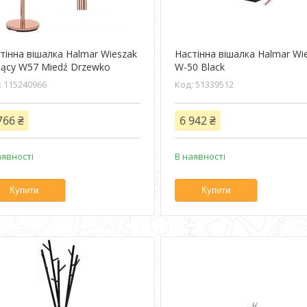
тінна вішалка Halmar Wieszak
Настінна вішалка Halmar Wi
jący W57 Miedź Drzewko
W-50 Black
115240966
51339512
766 ₴
6 942 ₴
аявності
В наявності
Купити
Купити