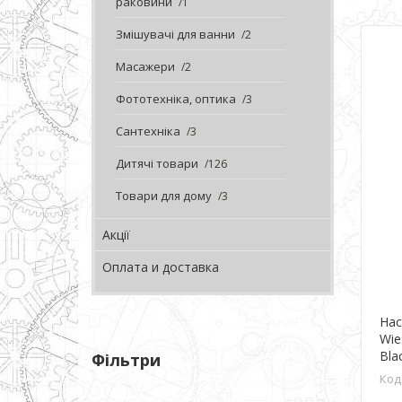
раковини
1
Змішувачі для ванни
2
Масажери
2
Фототехніка, оптика
3
Сантехніка
3
Дитячі товари
126
Товари для дому
3
Акції
Оплата и доставка
Нас
Wie
Bla
Фільтри