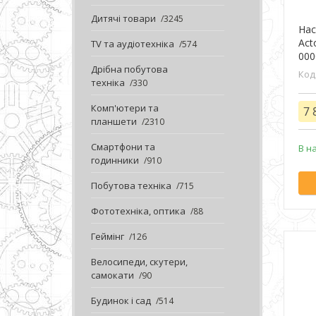
Дитячі товари
3245
Нас
Act
TV та аудіотехніка
574
000
Дрібна побутова
техніка
330
Комп'ютери та
7 
планшети
2310
Смартфони та
В н
годинники
910
Побутова техніка
715
Фототехніка, оптика
88
Геймінг
126
Велосипеди, скутери,
самокати
90
Будинок і сад
514