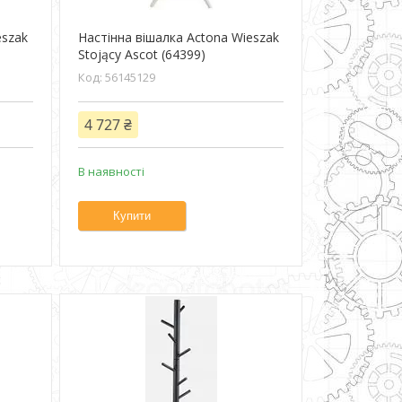
eszak
Настінна вішалка Actona Wieszak
Stojący Ascot (64399)
56145129
4 727 ₴
В наявності
Купити