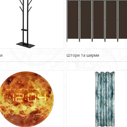
ки
Штори та ширми