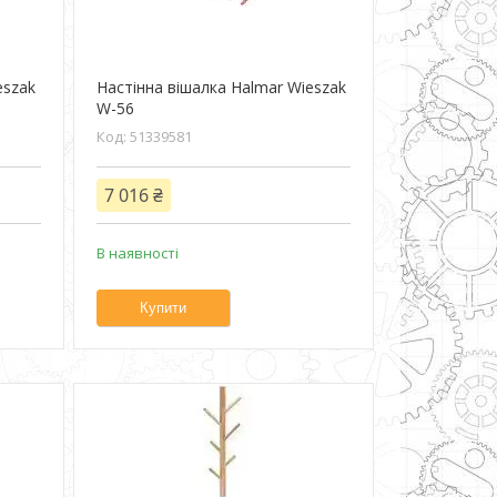
eszak
Настінна вішалка Halmar Wieszak
W-56
51339581
7 016 ₴
В наявності
Купити