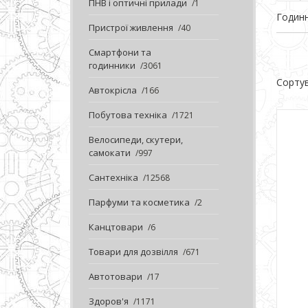
ПНВ і оптичні прилади
1
Годин
Пристрої живлення
40
Смартфони та
годинники
3061
Автокрісла
166
Побутова техніка
1721
Велосипеди, скутери,
самокати
997
Сантехніка
12568
Парфуми та косметика
2
Канцтовари
6
Товари для дозвілля
671
Автотовари
17
Здоров'я
1171