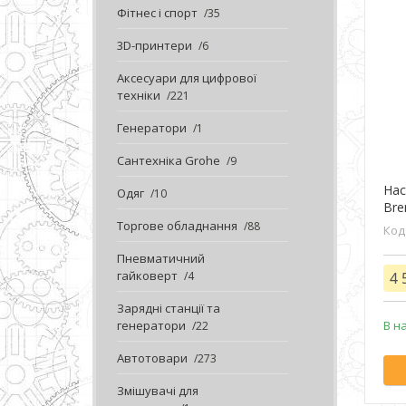
Фітнес і спорт
35
3D-принтери
6
Аксесуари для цифрової
техніки
221
Генератори
1
Сантехніка Grohe
9
Нас
Одяг
10
Bre
Торгове обладнання
88
Пневматичний
гайковерт
4
4 
Зарядні станції та
генератори
В н
22
Автотовари
273
Змішувачі для