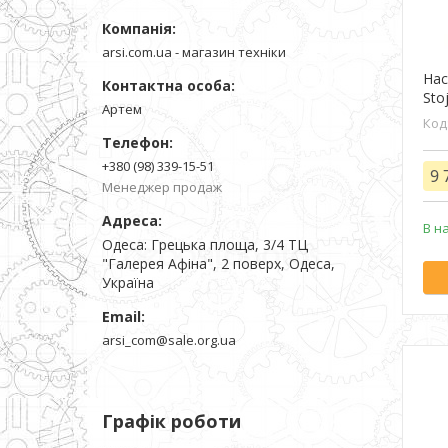
arsi.com.ua - магазин техніки
Нас
Sto
Артем
+380 (98) 339-15-51
9 
Менеджер продаж
В н
Одеса: Грецька площа, 3/4 ТЦ
"Галерея Афіна", 2 поверх, Одеса,
Україна
arsi_com@sale.org.ua
Графік роботи