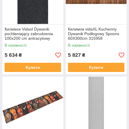
Килимок Vidaxl Dywanik
Килимок vidaXL Kuchenny
pochłaniający zabrudzenia
Dywanik Podłogowy Spoons
100x200 cm antracytowy
60X300cm 315958
2966725
В наявності
В наявності
5 634
5 827
₴
₴
Купити
Купити