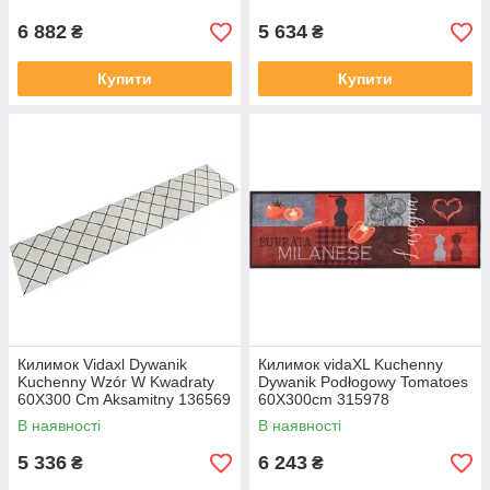
6 882
5 634
₴
₴
Купити
Купити
Килимок Vidaxl Dywanik
Килимок vidaXL Kuchenny
Kuchenny Wzór W Kwadraty
Dywanik Podłogowy Tomatoes
60X300 Cm Aksamitny 136569
60X300cm 315978
В наявності
В наявності
5 336
6 243
₴
₴