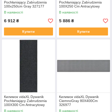
Pochłaniający Zabrudzenia
Pochłaniający Zabrudzenia
100x250cm Gray 327177
100X250 Cm Antracytowy
13452-327168
В наявності
В наявності
6 912
5 886
₴
₴
Купити
Купити
Килимок vidaXL Dywanik
Килимок vidaXL Dywanik
Pochłaniający Zabrudzenia
CiemnoGray 80X400Cm
100X300 Cm Antracytowy
326977
13452-327169
В наявності
В наявності