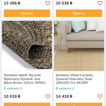
13 356
10 538
₴
₴
Купити
Купити
Килимок vidaXL Ręcznie
Килимок Vidaxl Lumarko
Wykonany Dywanik Juta
Dywanik Naturalny Sizal
Black-Brown 210cm 343621
100X250 Cm 441080
В наявності
В наявності
10 019
14 418
₴
₴