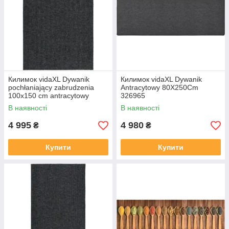
Килимок vidaXL Dywanik
Килимок vidaXL Dywanik
pochłaniający zabrudzenia
Antracytowy 80X250Cm
100x150 cm antracytowy
326965
2966724
В наявності
В наявності
4 995
4 980
₴
₴
Купити
Купити