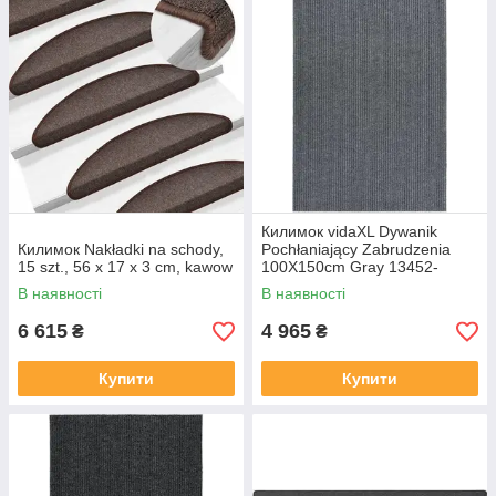
Килимок vidaXL Dywanik
Килимок Nakładki na schody,
Pochłaniający Zabrudzenia
15 szt., 56 x 17 x 3 cm, kawow
100X150cm Gray 13452-
327175
В наявності
В наявності
6 615
4 965
₴
₴
Купити
Купити